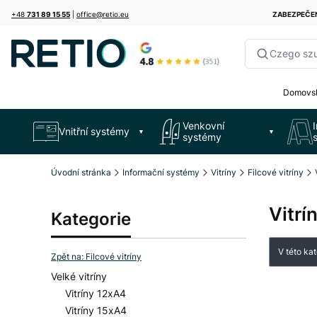
+48
731 89 15 55
|
office@retio.eu
ZABEZPEČE
Czego sz
Domovsk
Venkovní
Vnitřní systémy
▼
▼
systémy
Úvodní stránka
Informační systémy
Vitríny
Filcové vitríny
Vitrí
Kategorie
Sezna
V této ka
Zpět na: Filcové vitríny
Velké vitríny
Vitríny 12xA4
Vitríny 15xA4