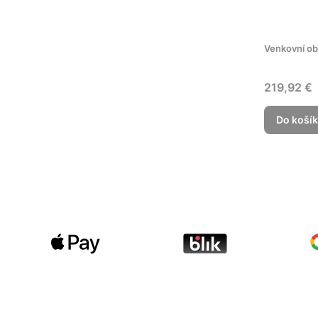
Venkovní ob
Cena
219,92 €
Do koší