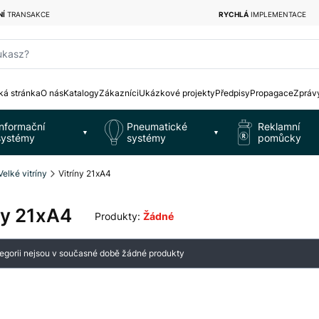
NÍ
TRANSAKCE
RYCHLÁ
IMPLEMENTACE
ukasz?
á stránka
O nás
Katalogy
Zákazníci
Ukázkové projekty
Předpisy
Propagace
Zpráv
Informační
Pneumatické
Reklamní
▼
▼
systémy
systémy
pomůcky
Velké vitríny
Vitríny 21xA4
ny 21xA4
Produkty:
Žádné
m produktů
tegorii nejsou v současné době žádné produkty