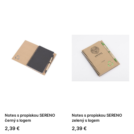
Notes s propiskou SERENO
Notes s propiskou SERENO
černý s logem
zelený s logem
Cena
Cena
2,39 €
2,39 €