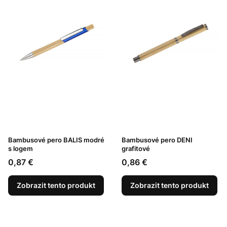
Bambusové pero BALIS modré
Bambusové pero DENI
s logem
grafitové
Cena
Cena
0,87 €
0,86 €
Zobrazit tento produkt
Zobrazit tento produkt