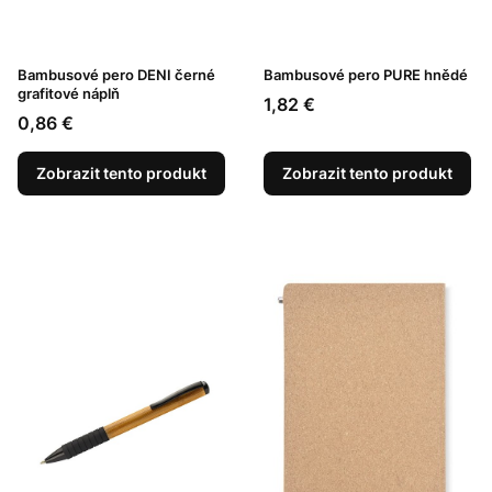
Bambusové pero DENI černé
Bambusové pero PURE hnědé
grafitové náplň
Cena
1,82 €
Cena
0,86 €
Zobrazit tento produkt
Zobrazit tento produkt