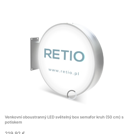
Venkovní oboustranný LED světelný box semafor kruh (50 cm) s
potiskem
Cena
219,92 €