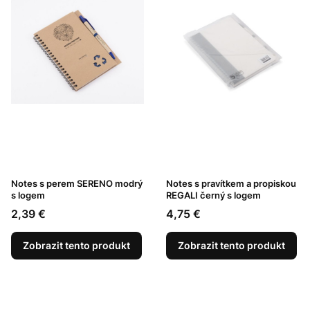
Notes s perem SERENO modrý
Notes s pravítkem a propiskou
s logem
REGALI černý s logem
Cena
Cena
2,39 €
4,75 €
Zobrazit tento produkt
Zobrazit tento produkt