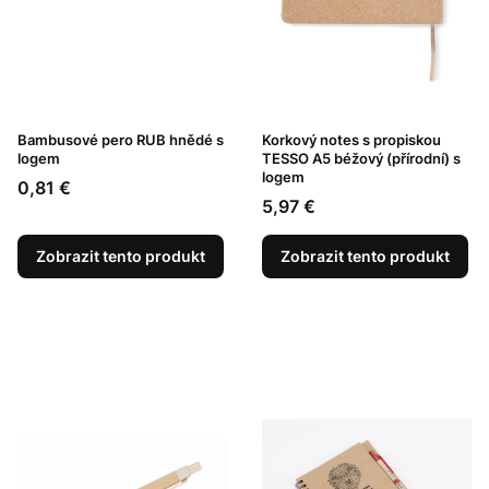
Bambusové pero RUB hnědé s
Korkový notes s propiskou
logem
TESSO A5 béžový (přírodní) s
logem
Cena
0,81 €
Cena
5,97 €
Zobrazit tento produkt
Zobrazit tento produkt