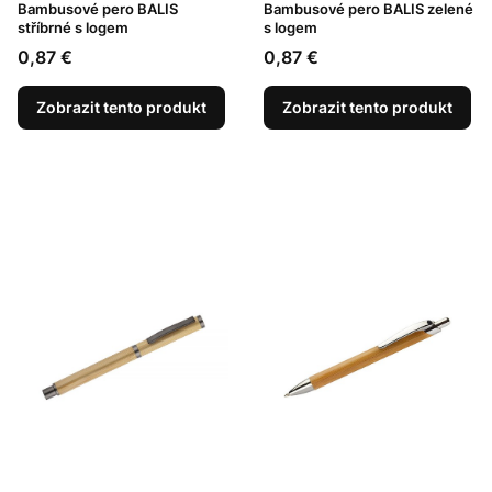
Bambusové pero BALIS
Bambusové pero BALIS zelené
stříbrné s logem
s logem
Cena
Cena
0,87 €
0,87 €
Zobrazit tento produkt
Zobrazit tento produkt