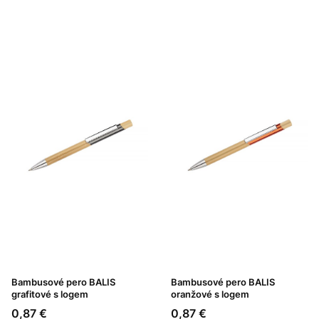
Bambusové pero BALIS
Bambusové pero BALIS
grafitové s logem
oranžové s logem
Cena
Cena
0,87 €
0,87 €