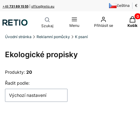
čeština
€
+48
731 89 15 55
|
office@retio.eu
Produ
Menu
Přihlásit se
Košík
Úvodní stránka
Reklamní pomůcky
K psaní
Ekologické propisky
Produkty:
20
Seznam produktů
Řadit podle:
Výchozí nastavení