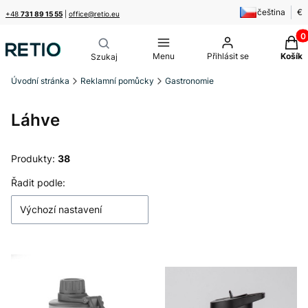
čeština
€
+48
731 89 15 55
|
office@retio.eu
Produ
Menu
Přihlásit se
Košík
Úvodní stránka
Reklamní pomůcky
Gastronomie
Láhve
Produkty:
38
Seznam produktů
Řadit podle:
Výchozí nastavení