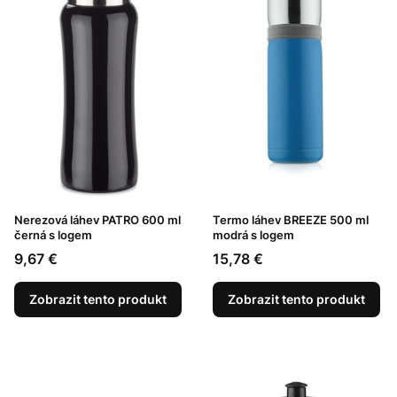
Nerezová láhev PATRO 600 ml
Termo láhev BREEZE 500 ml
černá s logem
modrá s logem
Cena
Cena
9,67 €
15,78 €
Zobrazit tento produkt
Zobrazit tento produkt