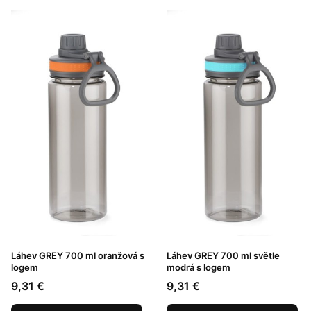
Láhev GREY 700 ml oranžová s
Láhev GREY 700 ml světle
logem
modrá s logem
Cena
Cena
9,31 €
9,31 €