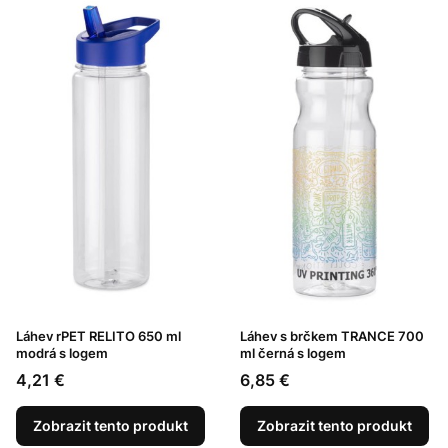
Láhev rPET RELITO 650 ml
Láhev s brčkem TRANCE 700
modrá s logem
ml černá s logem
Cena
Cena
4,21 €
6,85 €
Zobrazit tento produkt
Zobrazit tento produkt