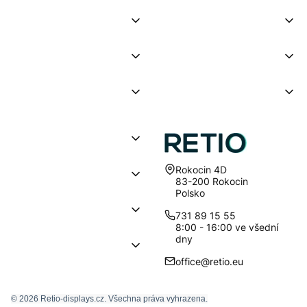
Adresa:
Rokocin 4D
83-200 Rokocin
Polsko
731 89 15 55
8:00 - 16:00 ve všední
dny
office@retio.eu
© 2026 Retio-displays.cz. Všechna práva vyhrazena.