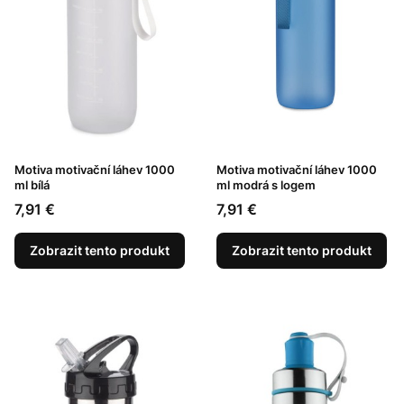
Motiva motivační láhev 1000
Motiva motivační láhev 1000
ml bílá
ml modrá s logem
Cena
Cena
7,91 €
7,91 €
Zobrazit tento produkt
Zobrazit tento produkt