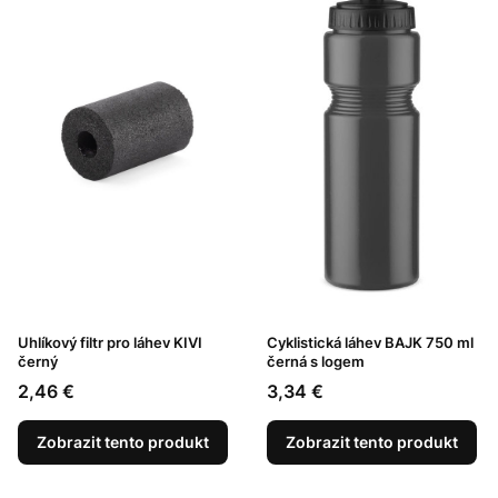
Uhlíkový filtr pro láhev KIVI
Cyklistická láhev BAJK 750 ml
černý
černá s logem
Cena
Cena
2,46 €
3,34 €
Zobrazit tento produkt
Zobrazit tento produkt