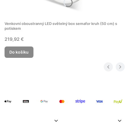
Venkovní oboustranný LED světelný box semafor kruh (50 cm) s
potiskem
Cena
219,92 €
Do košíku