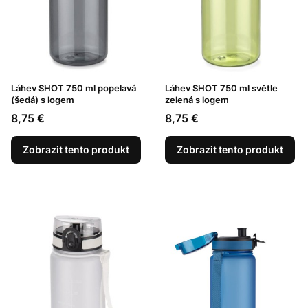
Láhev SHOT 750 ml popelavá
Láhev SHOT 750 ml světle
(šedá) s logem
zelená s logem
Cena
Cena
8,75 €
8,75 €
Zobrazit tento produkt
Zobrazit tento produkt