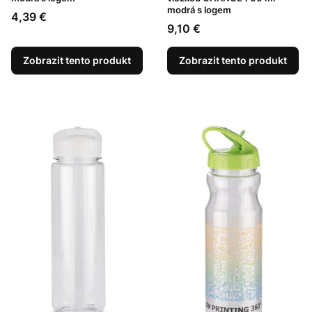
modrá s logem
Cena
4,39 €
Cena
9,10 €
Zobrazit tento produkt
Zobrazit tento produkt