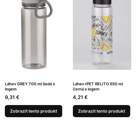
Láhev GREY 700 ml šedá s
Láhev rPET RELITO 650 ml
logem
černá s logem
Cena
Cena
9,31 €
4,21 €
Zobrazit tento produkt
Zobrazit tento produkt