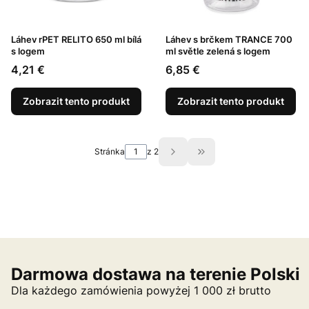
Láhev rPET RELITO 650 ml bílá
Láhev s brčkem TRANCE 700
s logem
ml světle zelená s logem
Cena
Cena
4,21 €
6,85 €
Zobrazit tento produkt
Zobrazit tento produkt
Stránka
z 2
Přejít na poslední str
Darmowa dostawa na terenie Polski
Dla każdego zamówienia powyżej 1 000 zł brutto