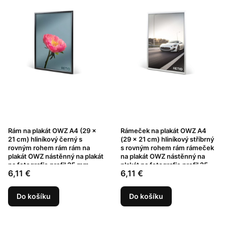
Rám na plakát OWZ A4 (29 x
Rámeček na plakát OWZ A4
21 cm) hliníkový černý s
(29 x 21 cm) hliníkový stříbrný
rovným rohem rám rám na
s rovným rohem rám rámeček
plakát OWZ nástěnný na plakát
na plakát OWZ nástěnný na
na fotografie profil 25 mm
plakát na fotografie profil 25
Cena
Cena
6,11 €
6,11 €
mm
Do košíku
Do košíku