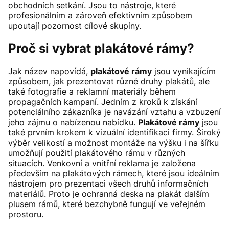
obchodních setkání. Jsou to nástroje, které
profesionálním a zároveň efektivním způsobem
upoutají pozornost cílové skupiny.
Proč si vybrat plakátové rámy?
Jak název napovídá,
plakátové rámy
jsou vynikajícím
způsobem, jak prezentovat různé druhy plakátů, ale
také fotografie a reklamní materiály během
propagačních kampaní. Jedním z kroků k získání
potenciálního zákazníka je navázání vztahu a vzbuzení
jeho zájmu o nabízenou nabídku.
Plakátové rámy
jsou
také prvním krokem k vizuální identifikaci firmy. Široký
výběr velikostí a možnost montáže na výšku i na šířku
umožňují použití plakátového rámu v různých
situacích. Venkovní a vnitřní reklama je založena
především na plakátových rámech, které jsou ideálním
nástrojem pro prezentaci všech druhů informačních
materiálů. Proto je ochranná deska na plakát dalším
plusem rámů, které bezchybně fungují ve veřejném
prostoru.