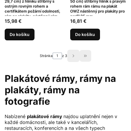
29,7 cm) z hliníku stříbrný s
50 cm) stříbrný hliník s pravým
ostrým rovným rohem a
rohem rám rámu na plakát
certifikátem požární odolnosti,
OWZ nástěnný pro plakáty pro
rám na plakáty, nástěnný rám
profil 25 mm
Cena
Cena
15,98 €
16,81 €
OWZ na plakáty a fotografie,
profil 25 mm
Do košíku
Do košíku
Stránka
z 3
Přejít na poslední str
Plakátové rámy, rámy na
plakáty, rámy na
fotografie
Nabízené
plakátové rámy
najdou uplatnění nejen v
každé domácnosti, ale také v kancelářích,
restauracích, konferencích a na všech typech