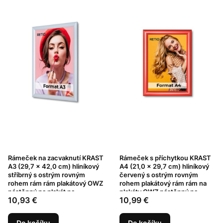
Rámeček na zacvaknutí KRAST
Rámeček s příchytkou KRAST
A3 (29,7 x 42,0 cm) hliníkový
A4 (21,0 x 29,7 cm) hliníkový
stříbrný s ostrým rovným
červený s ostrým rovným
rohem rám rám plakátový OWZ
rohem plakátový rám rám na
nástěnný na plakát na
plakáty OWZ nástěnný na
Cena
Cena
10,93 €
10,99 €
fotografie profil 25 mm
plakát na fotografie profil 25
mm
Do košíku
Do košíku