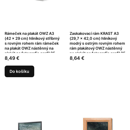
Rámeček na plakát OWZ A3
Zaskakovací rám KRAST A3
(42 x 29 cm) hliníkový stříbrný
(29,7 x 42,0 cm) hliníkový
s rovným rohem rám rámeček
modrý s ostrým rovným rohem
na plakát OWZ nástěnný na
rám plakátový OWZ nástěnný
plakát na fotografie profil 25
na plakát na fotografie profil 25
Cena
Cena
8,49 €
8,64 €
mm
mm
Do košíku