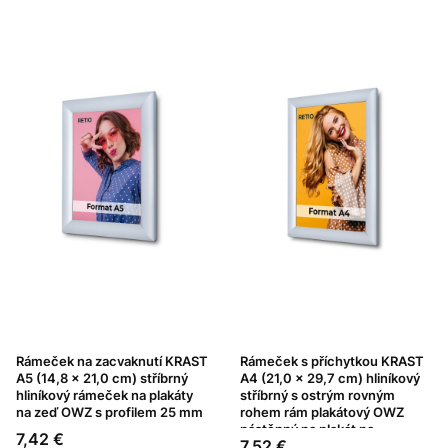
Rámeček na zacvaknutí KRAST
Rámeček s příchytkou KRAST
A5 (14,8 x 21,0 cm) stříbrný
A4 (21,0 x 29,7 cm) hliníkový
hliníkový rámeček na plakáty
stříbrný s ostrým rovným
na zeď OWZ s profilem 25 mm
rohem rám plakátový OWZ
nástěnný na plakát na
Cena
7,42 €
Cena
7,52 €
fotografie profil 25 mm