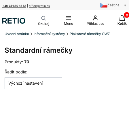
čeština
€
+48
731 89 15 55
|
office@retio.eu
Produ
Menu
Přihlásit se
Košík
Úvodní stránka
Informační systémy
Plakátové rámečky OWZ
Standardní rámečky
Produkty:
70
Seznam produktů
Řadit podle:
Výchozí nastavení