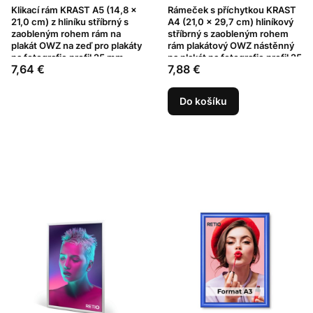
Klikací rám KRAST A5 (14,8 x
Rámeček s příchytkou KRAST
21,0 cm) z hliníku stříbrný s
A4 (21,0 x 29,7 cm) hliníkový
zaobleným rohem rám na
stříbrný s zaobleným rohem
plakát OWZ na zeď pro plakáty
rám plakátový OWZ nástěnný
na fotografie profil 25 mm
na plakát na fotografie profil 25
Cena
Cena
7,64 €
7,88 €
mm
Do košíku