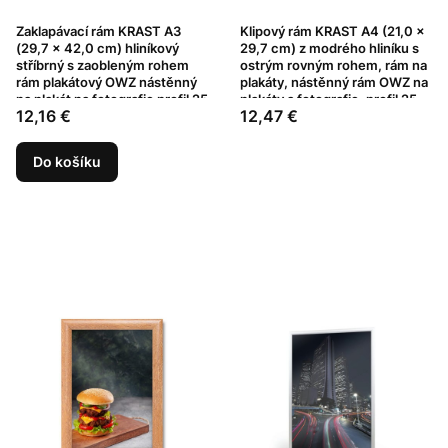
Zaklapávací rám KRAST A3
Klipový rám KRAST A4 (21,0 x
(29,7 x 42,0 cm) hliníkový
29,7 cm) z modrého hliníku s
stříbrný s zaobleným rohem
ostrým rovným rohem, rám na
rám plakátový OWZ nástěnný
plakáty, nástěnný rám OWZ na
na plakát na fotografie profil 25
plakáty a fotografie, profil 25
Cena
Cena
12,16 €
12,47 €
mm
mm
Do košíku