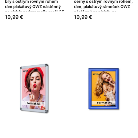
bílý s ostrým rovným rohem
černý s ostrým rovným rohem,
rám plakátový OWZ nástěnný
rám, plakátový rámeček OWZ
na plakát na fotografie profil 25
nástěnný na plakát, na
Cena
Cena
10,99 €
10,99 €
mm
fotografie profil 25 mm