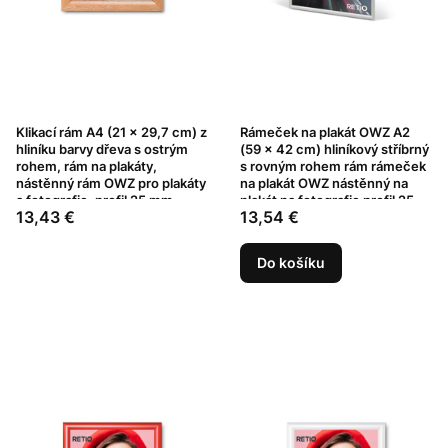
Klikací rám A4 (21 x 29,7 cm) z
Rámeček na plakát OWZ A2
hliníku barvy dřeva s ostrým
(59 x 42 cm) hliníkový stříbrný
rohem, rám na plakáty,
s rovným rohem rám rámeček
nástěnný rám OWZ pro plakáty
na plakát OWZ nástěnný na
a fotografie, profil 25 mm
plakát na fotografie profil 25
Cena
Cena
13,43 €
13,54 €
mm
Do košíku