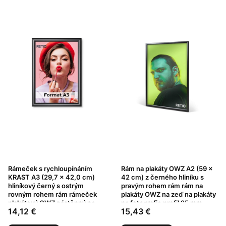
Rámeček s rychloupínáním
Rám na plakáty OWZ A2 (59 x
KRAST A3 (29,7 x 42,0 cm)
42 cm) z černého hliníku s
hliníkový černý s ostrým
pravým rohem rám rám na
rovným rohem rám rámeček
plakáty OWZ na zeď na plakáty
plakátový OWZ nástěnný na
na fotografie profil 25 mm
Cena
Cena
14,12 €
15,43 €
plakát na fotografie profil 25
mm