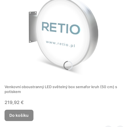
Venkovní oboustranný LED světelný box semafor kruh (50 cm) s
potiskem
Cena
219,92 €
Do košíku