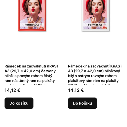
Rámeček na zacvaknutí KRAST
Rámeček na zacvaknutí KRAST
A3 (29,7 x 42,0 cm) červený
A3 (29,7 x 42,0 cm) hliníkový
hliník s pravým rohem čistý
bílý s ostrým rovným rohem
rám nástěnný rám na plakáty
plakátový rám rám na plakáty
na fotografie profil 25 mm
OWZ nástěnný na plakát na
Cena
Cena
14,12 €
14,12 €
fotografie profil 25 mm
Do košíku
Do košíku