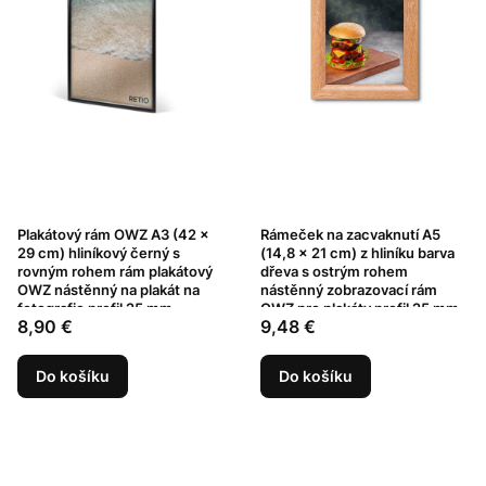
Plakátový rám OWZ A3 (42 x
Rámeček na zacvaknutí A5
29 cm) hliníkový černý s
(14,8 x 21 cm) z hliníku barva
rovným rohem rám plakátový
dřeva s ostrým rohem
OWZ nástěnný na plakát na
nástěnný zobrazovací rám
fotografie profil 25 mm
OWZ pro plakáty profil 25 mm
Cena
Cena
8,90 €
9,48 €
Do košíku
Do košíku