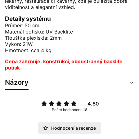
lékárny, restaurace či kavárny, kde je důležitá dobrá
viditelnost a elegantní vzhled.
Detaily systému
Průměr: 50 cm
Materiál potisku: UV Backlite
Tloušťka plexiskla: 2mm
Výkon: 21W
Hmotnost: cca 4 kg
Cena zahrnuje: konstrukci, oboustranný backlite
potisk
Názory
4.80
Počet hodnocení: 18
Hodnocení a recenze