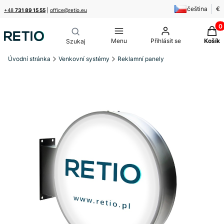
čeština
€
+48
731 89 15 55
|
office@retio.eu
Produ
Menu
Přihlásit se
Košík
Úvodní stránka
Venkovní systémy
Reklamní panely