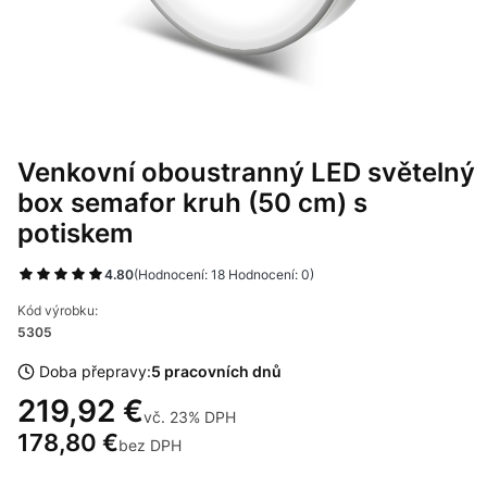
Venkovní oboustranný LED světelný
box semafor kruh (50 cm) s
potiskem
4.80
(Hodnocení: 18 Hodnocení: 0)
Kód výrobku:
5305
Doba přepravy:
5 pracovních dnů
219,92 €
vč. 23% DPH
vč.
23%
DPH
178,80 €
bez DPH