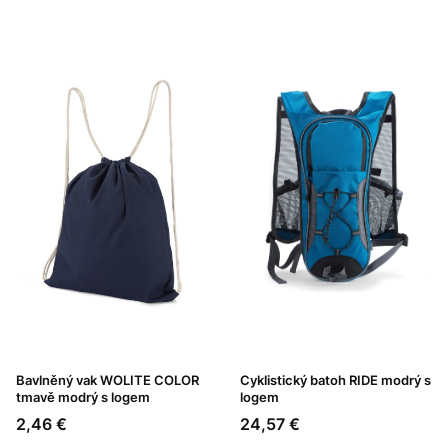
Bavlněný vak WOLITE COLOR
Cyklistický batoh RIDE modrý s
tmavě modrý s logem
logem
Cena
Cena
2,46 €
24,57 €