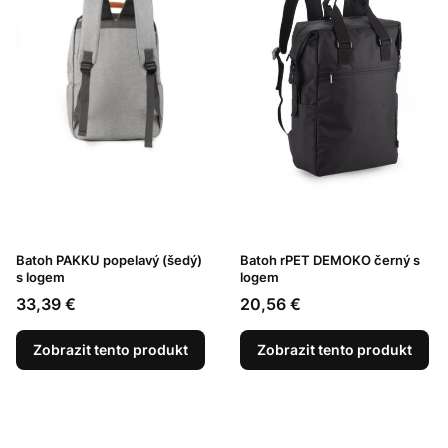
Batoh PAKKU popelavý (šedý)
Batoh rPET DEMOKO černý s
s logem
logem
Cena
Cena
33,39 €
20,56 €
Zobrazit tento produkt
Zobrazit tento produkt