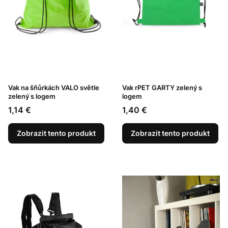
Vak na šňůrkách VALO světle
Vak rPET GARTY zelený s
zelený s logem
logem
Cena
Cena
1,14 €
1,40 €
Zobrazit tento produkt
Zobrazit tento produkt