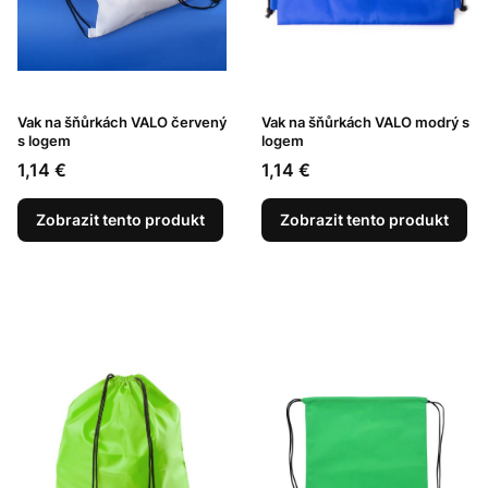
Vak na šňůrkách VALO červený
Vak na šňůrkách VALO modrý s
s logem
logem
Cena
Cena
1,14 €
1,14 €
Zobrazit tento produkt
Zobrazit tento produkt