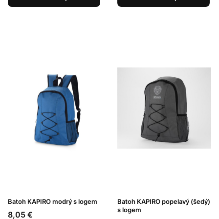
Batoh KAPIRO modrý s logem
Batoh KAPIRO popelavý (šedý)
s logem
Cena
8,05 €