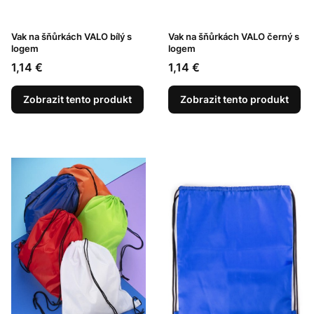
Vak na šňůrkách VALO bílý s
Vak na šňůrkách VALO černý s
logem
logem
Cena
Cena
1,14 €
1,14 €
Zobrazit tento produkt
Zobrazit tento produkt