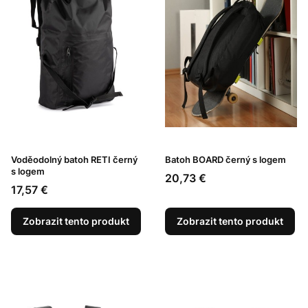
Voděodolný batoh RETI černý
Batoh BOARD černý s logem
s logem
Cena
20,73 €
Cena
17,57 €
Zobrazit tento produkt
Zobrazit tento produkt