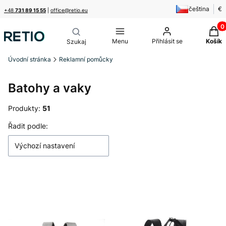
čeština
€
+48
731 89 15 55
|
office@retio.eu
Produ
Menu
Přihlásit se
Košík
Úvodní stránka
Reklamní pomůcky
Batohy a vaky
Produkty:
51
Seznam produktů
Řadit podle:
Výchozí nastavení