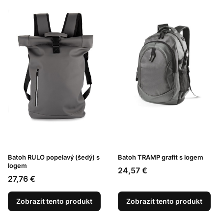
Batoh RULO popelavý (šedý) s
Batoh TRAMP grafit s logem
logem
Cena
24,57 €
Cena
27,76 €
Zobrazit tento produkt
Zobrazit tento produkt