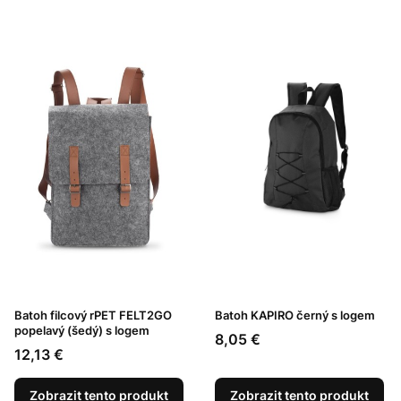
Batoh filcový rPET FELT2GO
Batoh KAPIRO černý s logem
popelavý (šedý) s logem
Cena
8,05 €
Cena
12,13 €
Zobrazit tento produkt
Zobrazit tento produkt