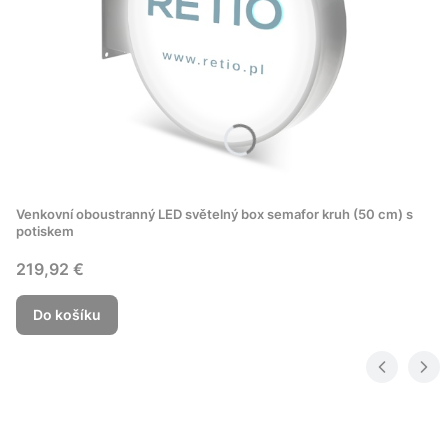
Venkovní oboustranný LED světelný box semafor kruh (50 cm) s
potiskem
Cena
219,92 €
Do košíku