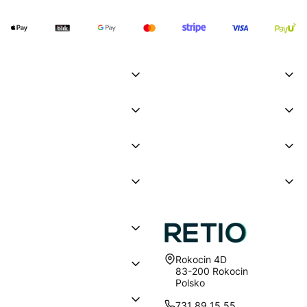
Adresa:
Rokocin 4D
83-200 Rokocin
Polsko
731 89 15 55