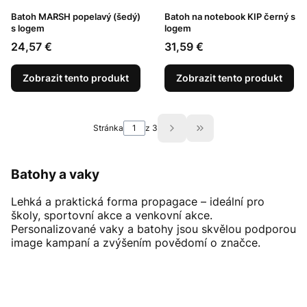
Batoh MARSH popelavý (šedý)
Batoh na notebook KIP černý s
s logem
logem
Cena
Cena
24,57 €
31,59 €
Zobrazit tento produkt
Zobrazit tento produkt
Stránka
z 3
Přejít na poslední str
Batohy a vaky
Lehká a praktická forma propagace – ideální pro
školy, sportovní akce a venkovní akce.
Personalizované vaky a batohy jsou skvělou podporou
image kampaní a zvýšením povědomí o značce.