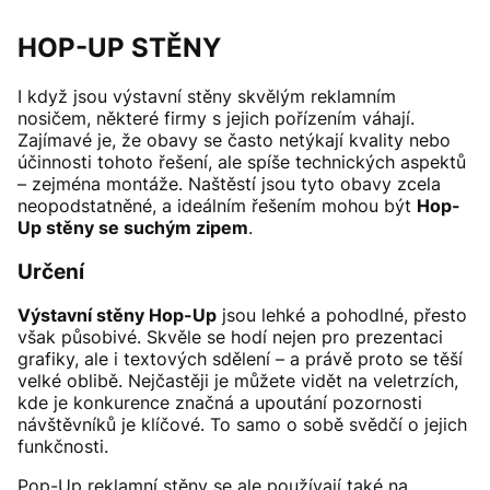
HOP-UP STĚNY
I když jsou výstavní stěny skvělým reklamním
nosičem, některé firmy s jejich pořízením váhají.
Zajímavé je, že obavy se často netýkají kvality nebo
účinnosti tohoto řešení, ale spíše technických aspektů
– zejména montáže. Naštěstí jsou tyto obavy zcela
neopodstatněné, a ideálním řešením mohou být
Hop-
Up stěny se suchým zipem
.
Určení
Výstavní stěny Hop-Up
jsou lehké a pohodlné, přesto
však působivé. Skvěle se hodí nejen pro prezentaci
grafiky, ale i textových sdělení – a právě proto se těší
velké oblibě. Nejčastěji je můžete vidět na veletrzích,
kde je konkurence značná a upoutání pozornosti
návštěvníků je klíčové. To samo o sobě svědčí o jejich
funkčnosti.
Pop-Up reklamní stěny se ale používají také na