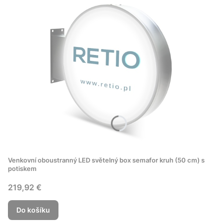
Venkovní oboustranný LED světelný box semafor kruh (50 cm) s
potiskem
Cena
219,92 €
Do košíku