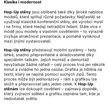
Klasika i modernost
Hop-Up stěny
jsou oblíbené také díky široké nabídce
modelů, které splňují různé požadavky. Nejčastěji se
využívají klasické konferenční stěny, ale výrobci myslí
i na firmy, které hledají netradiční řešení. Stále více v
módě jsou modely s vlastním osvětlením – to výrazně
zvyšuje atrakčnost prezentace, a pomáhá vyniknout
mezi jinými vystavovateli.
Hop-Up stěny
představují mobilní systémy – tedy
lehké, snadno přepravitelné a skladovatelné díky
speciálním taškám. Jejich montáž a demontáž
nevyžaduje žádné nářadí – celý proces trvá jen několik
minut a zvládne ho jedna osoba. Grafika je tištěna na
textil, který se napíná pomocí suchých zipů. Tento
proces může být jednorázový – rám s grafikou lze
složit a přepravovat jako jeden celek. K
Hop-Up
stěnám
lze dokoupit osvětlení – zajímavý doplněk,
který zvýrazní sdělení a grafiku zejména tam, kde je
nedostatek světla.