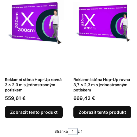
Reklamní stěna Hop-Up rovná
Reklamní stěna Hop-Up rovná
3 x 2,3 m s jednostranným
3,7 x 2,3 m s jednostranným
potiskem
potiskem
Cena
Cena
559,61 €
669,42 €
Zobrazit tento produkt
Zobrazit tento produkt
Stránka
z 1