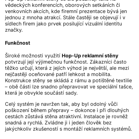
vědeckých konferencích, oborových setkáních či
venkovních akcích, kde firemní prezentace bývá jen
jednou z mnoha atrakcí. Stále častěji se objevují i v
sídlech firem jako prvek posilující vizuální identitu
značky.
Funkčnost
Široké možnosti využití
Hop-Up reklamní stěny
potvrzují její výjimečnou funkčnost. Zákazníci často
těžko určují, která z jejích výhod je největší, ale mezi
nejčastěji oceňované patří lehkost a mobilita.
Konstrukce stěny se skládá z rámu a potištěné textilie
– obě části lze snadno přepravovat ve speciální tašce,
která je obvykle součástí sady.
Celý systém je navržen tak, aby byl odolný vůči
poškození během přepravy – dokonce i při dlouhých
cestách zůstává stěna atraktivní. Instalace je rovněž
snadná a rychlá. Zvládne ji i jeden člověk bez
jakýchkoliv zkušeností s montáží reklamních systémů.