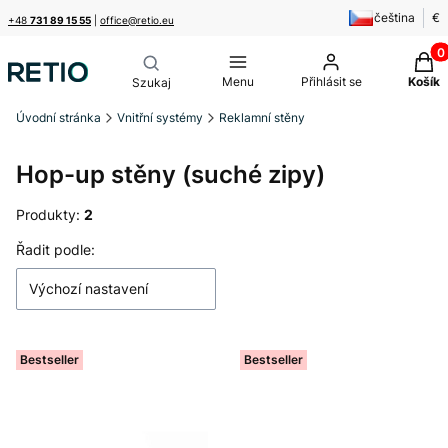
čeština
€
+48
731 89 15 55
|
office@retio.eu
Produ
Menu
Přihlásit se
Košík
Úvodní stránka
Vnitřní systémy
Reklamní stěny
Hop-up stěny (suché zipy)
Produkty:
2
Seznam produktů
Řadit podle:
Výchozí nastavení
Bestseller
Bestseller