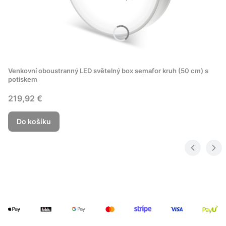
Venkovní oboustranný LED světelný box semafor kruh (50 cm) s
potiskem
Cena
219,92 €
Do košíku