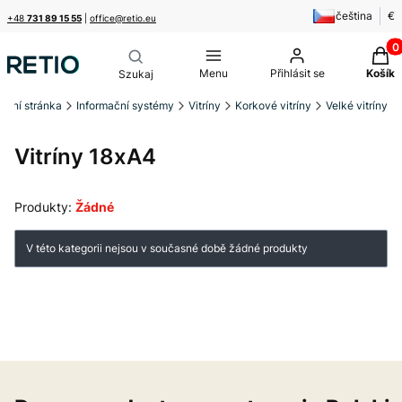
čeština
€
+48
731 89 15 55
|
office@retio.eu
Produ
Menu
Přihlásit se
Košík
odní stránka
Informační systémy
Vitríny
Korkové vitríny
Velké vitríny
Vitríny 18xA4
Produkty:
Žádné
Seznam produktů
V této kategorii nejsou v současné době žádné produkty