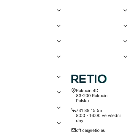
Adresa:
Rokocin 4D
83-200 Rokocin
Polsko
731 89 15 55
8:00 - 16:00 ve všední
dny
office@retio.eu