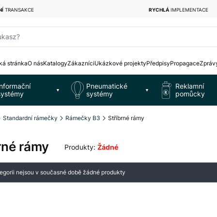
NÍ
TRANSAKCE
RYCHLÁ
IMPLEMENTACE
ukasz?
á stránka
O nás
Katalogy
Zákazníci
Ukázkové projekty
Předpisy
Propagace
Zpráv
Informační
Pneumatické
Reklamní
▼
▼
systémy
systémy
pomůcky
Standardní rámečky
Rámečky B3
Stříbrné rámy
rné rámy
Produkty:
Žádné
m produktů
tegorii nejsou v současné době žádné produkty