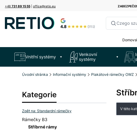
+48
731 89 15 55
|
office@retio.eu
ZABEZPEČE
Czego sz
Domovsk
Venkovní
Vnitřní systémy
▼
▼
systémy
Úvodní stránka
Informační systémy
Plakátové rámečky OWZ
Stříb
Kategorie
Sezna
V této ka
Zpět na: Standardní rámečky
Rámečky B3
Stříbrné rámy
Konec menu