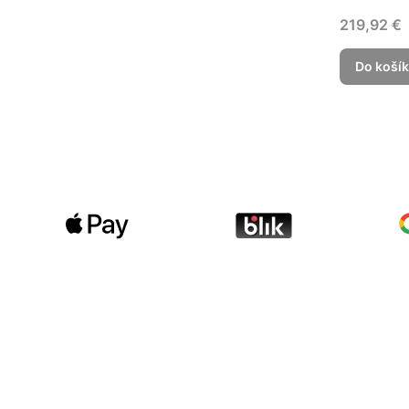
Cena
219,92 €
Do koší